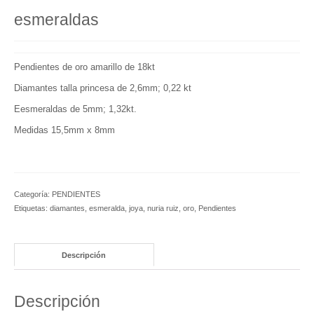
Coral
esmeraldas
Colección Perspectiva
Colección Cristalización
Pendientes de oro amarillo de 18kt
Diamantes talla princesa de 2,6mm; 0,22 kt
Colección He She We
Eesmeraldas de 5mm; 1,32kt.
COLLARES ÉTNICOS
Medidas 15,5mm x 8mm
BLOG
Nuria Ruiz en el programa Arts i Oficis del
Canal 33
Categoría:
PENDIENTES
Etiquetas:
diamantes
,
esmeralda
,
joya
,
nuria ruiz
,
oro
,
Pendientes
Sant Eloi en el Palacio de la Música
Catalana
Descripción
Presentación joias inspiradas en perlas
Presentació Joies de corall
Descripción