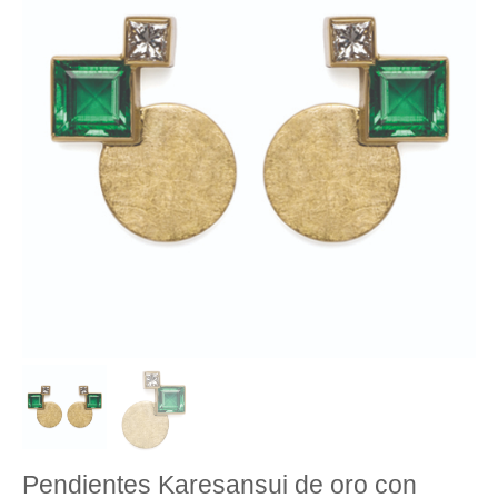
Colección Lenguaje
Colección Elementos
Colección Morphe
Colección Trigramas
Colección Lianas
Colección Pistil
Pasión por Lapislázuli
Colección Espaguettis
Colección Astrum
Colección Un Nuevo Mundo
Colección Esferas
Pendientes Karesansui de oro con