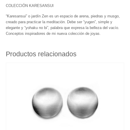
Núria Ruiz parte del jurado de los premios
COLECCIÓN KARESANSUI
Enjoia’t 2016
“Karesansui” o jardín Zen es un espacio de arena, piedras y musgo,
El retorno de las perlas
creado para practicar la meditación. Debe ser “yugen”, simple y
elegante y “yohaku no bi”, palabra que expresa la belleza del vacío.
Conceptos inspiradores de mi nueva colección de joyas.
Joyas etéreas con aguamarinas para estas
Fiestas
New Point of Sale CASA NERETA in
Productos relacionados
Cadaques
Nova col·lecció ASTRUM Primavera 2016
Nuevo Espacio Nuria Ruiz en la Joyeria
Sunyer
Nuria Ruiz en el programa A Punto con la 2
de RTVE
SHOP
BROCHE / COLGANTE