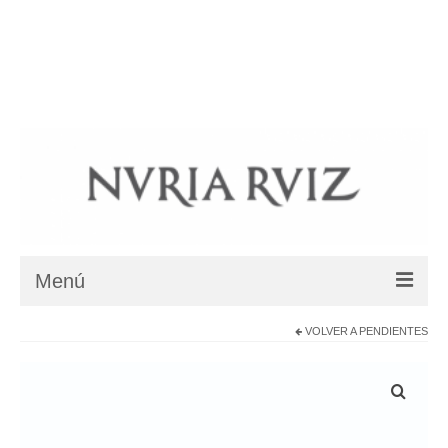
BIOGRAFIA
COLECCIONES
COLLARES ÉTNICOS
BLOG
SHOP
DÓNDE ESTAMOS
Su carrito
-
0
€
Menú
VOLVER A
PENDIENTES
BIOGRAFIA
COLECCIONES
Colección Jardín Zen – Karesansui