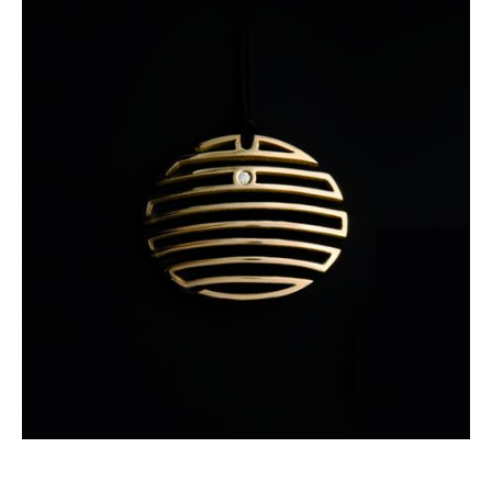
Colección Lenguaje
Colección Elementos
Colección Morphe
Colección Trigramas
Colección Lianas
Colección Pistil
Pasión por Lapislázuli
Colección Espaguettis
Colección Astrum
Colección Un Nuevo Mundo
Colección Esferas