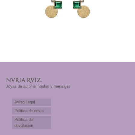
Núria Ruiz parte del jurado de los premios
Enjoia’t 2016
El retorno de las perlas
Joyas etéreas con aguamarinas para estas
Fiestas
New Point of Sale CASA NERETA in
Cadaques
Nova col·lecció ASTRUM Primavera 2016
Nuevo Espacio Nuria Ruiz en la Joyeria
Joyas de autor símbolos y mensajes
Sunyer
Aviso Legal
Nuria Ruiz en el programa A Punto con la 2
de RTVE
Politica de envío
Politica de
SHOP
devolución
BROCHE / COLGANTE