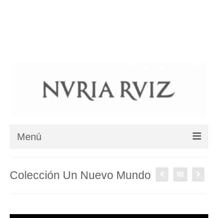
BIOGRAFIA
COLECCIONES
COLLARES ÉTNICOS
BLOG
SHOP
DÓNDE ESTAMOS
Su carrito
-
0
€
Menú
BIOGRAFIA
Colección Un Nuevo Mundo
COLECCIONES
Colección Jardín Zen – Karesansui