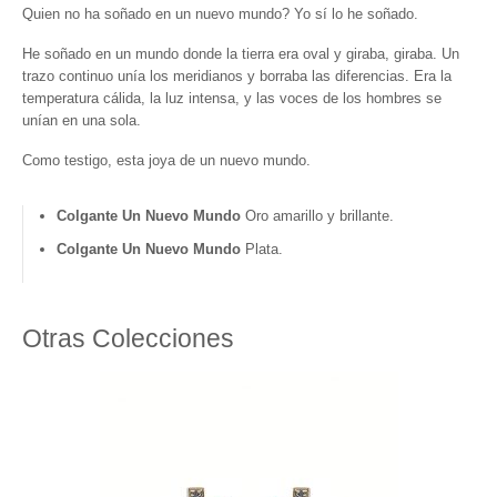
Quien no ha soñado en un nuevo mundo? Yo sí lo he soñado.
Coral
He soñado en un mundo donde la tierra era oval y giraba, giraba. Un
Colección Perspectiva
trazo continuo unía los meridianos y borraba las diferencias. Era la
temperatura cálida, la luz intensa, y las voces de los hombres se
Colección Cristalización
unían en una sola.
Colección He She We
Como testigo, esta joya de un nuevo mundo.
COLLARES ÉTNICOS
Colgante Un Nuevo Mundo
Oro amarillo y brillante.
BLOG
Colgante Un Nuevo Mundo
Plata.
Nuria Ruiz en el programa Arts i Oficis del
Canal 33
Otras Colecciones
Sant Eloi en el Palacio de la Música
Catalana
Presentación joias inspiradas en perlas
Presentació Joies de corall