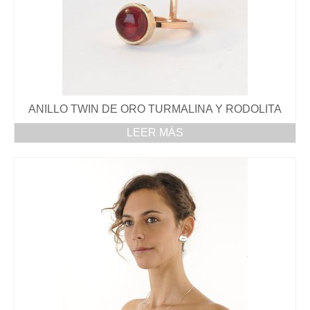
Núria Ruiz parte del jurado de los premios
Enjoia’t 2016
El retorno de las perlas
Joyas etéreas con aguamarinas para estas
Fiestas
ANILLO TWIN DE ORO TURMALINA Y RODOLITA
New Point of Sale CASA NERETA in
LEER MÁS
Cadaques
Nova col·lecció ASTRUM Primavera 2016
Nuevo Espacio Nuria Ruiz en la Joyeria
Sunyer
Nuria Ruiz en el programa A Punto con la 2
de RTVE
SHOP
BROCHE / COLGANTE