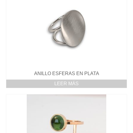
Coral
Colección Perspectiva
Colección Cristalización
Colección He She We
COLLARES ÉTNICOS
BLOG
ANILLO ESFERAS EN PLATA
Nuria Ruiz en el programa Arts i Oficis del
Canal 33
LEER MÁS
Sant Eloi en el Palacio de la Música
Catalana
Presentación joias inspiradas en perlas
Presentació Joies de corall