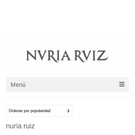
BIOGRAFIA
COLECCIONES
COLLARES ÉTNICOS
BLOG
SHOP
DÓNDE ESTAMOS
Su carrito
-
0
€
Menú
BIOGRAFIA
COLECCIONES
nuria ruiz
Colección Jardín Zen – Karesansui