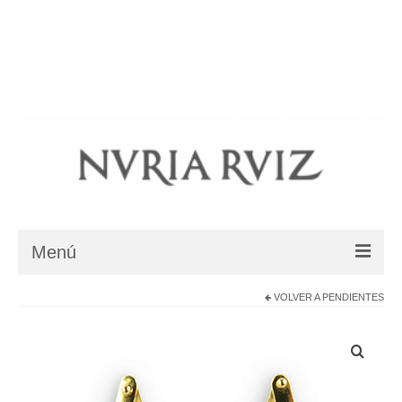
BIOGRAFIA
COLECCIONES
COLLARES ÉTNICOS
BLOG
SHOP
DÓNDE ESTAMOS
Su carrito
-
0
€
Menú
VOLVER A
PENDIENTES
BIOGRAFIA
COLECCIONES
Colección Jardín Zen – Karesansui