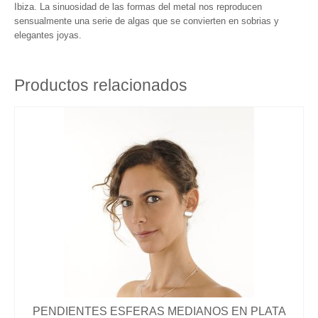
Ibiza. La sinuosidad de las formas del metal nos reproducen
Núria Ruiz parte del jurado de los premios
sensualmente una serie de algas que se convierten en sobrias y
Enjoia’t 2016
elegantes joyas.
El retorno de las perlas
Productos relacionados
Joyas etéreas con aguamarinas para estas
Fiestas
New Point of Sale CASA NERETA in
Cadaques
Nova col·lecció ASTRUM Primavera 2016
Nuevo Espacio Nuria Ruiz en la Joyeria
Sunyer
Nuria Ruiz en el programa A Punto con la 2
de RTVE
SHOP
PENDIENTES ESFERAS MEDIANOS EN PLATA
BROCHE / COLGANTE