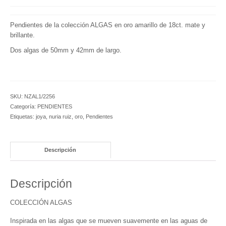
Coral
Pendientes de la colección ALGAS en oro amarillo de 18ct. mate y
Colección Perspectiva
brillante.
Colección Cristalización
Dos algas de 50mm y 42mm de largo.
Colección He She We
COLLARES ÉTNICOS
SKU:
NZAL1/2256
Categoría:
PENDIENTES
BLOG
Etiquetas:
joya
,
nuria ruiz
,
oro
,
Pendientes
Nuria Ruiz en el programa Arts i Oficis del
Canal 33
Descripción
Sant Eloi en el Palacio de la Música
Catalana
Descripción
Presentación joias inspiradas en perlas
COLECCIÓN ALGAS
Presentació Joies de corall
Inspirada en las algas que se mueven suavemente en las aguas de