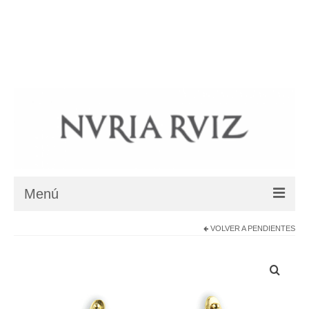
BIOGRAFIA
COLECCIONES
COLLARES ÉTNICOS
BLOG
SHOP
DÓNDE ESTAMOS
Su carrito
-
0
€
Menú
VOLVER A
PENDIENTES
BIOGRAFIA
COLECCIONES
Colección Jardín Zen – Karesansui