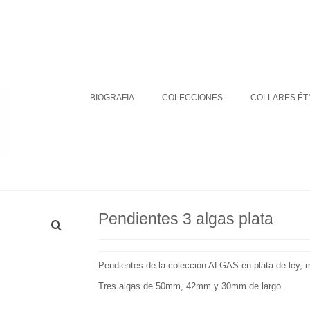
BIOGRAFIA
COLECCIONES
DÓNDE ESTAMOS
Su carrito
-
0
€
BIOGRAFIA
COLECCIONES
COLLARES ÉT
Pendientes 3 algas plata
Pendientes de la colección ALGAS en plata de ley, ma
Tres algas de 50mm, 42mm y 30mm de largo.