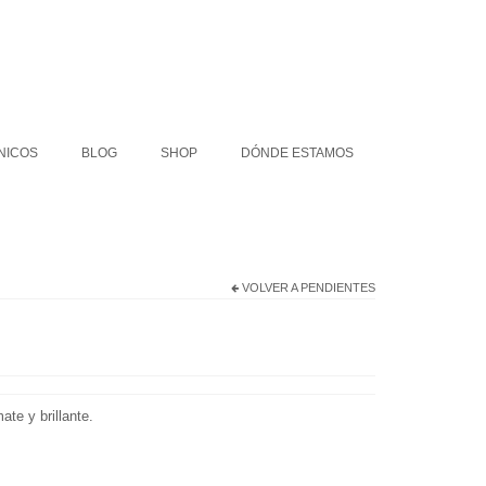
COLLARES ÉTNICOS
BLOG
SHOP
NICOS
BLOG
SHOP
DÓNDE ESTAMOS
VOLVER A
PENDIENTES
te y brillante.