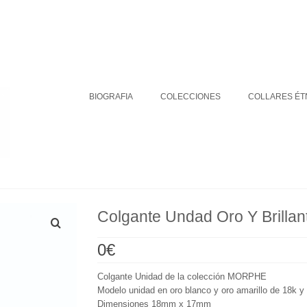
BIOGRAFIA
COLECCIONES
DÓNDE ESTAMOS
Su carrito
-
0
€
BIOGRAFIA
COLECCIONES
COLLARES ÉT
Colgante Undad Oro Y Brillan
0
€
Colgante Unidad de la colección MORPHE
Modelo unidad en oro blanco y oro amarillo de 18k y
Dimensiones 18mm x 17mm