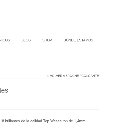
COLLARES ÉTNICOS
BLOG
SHOP
NICOS
BLOG
SHOP
DÓNDE ESTAMOS
VOLVER A
BROCHE / COLGANTE
tes
 18 brillantes de la calidad Top Wesselton de 1,4mm