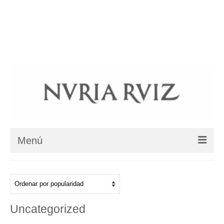
BIOGRAFIA
COLECCIONES
COLLARES ÉTNICOS
BLOG
SHOP
DÓNDE ESTAMOS
Su carrito
-
0
€
Menú
BIOGRAFIA
COLECCIONES
Uncategorized
Colección Jardín Zen – Karesansui