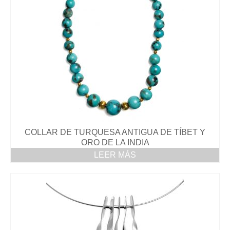
Coral
Colección Perspectiva
Colección Cristalización
Colección He She We
COLLARES ÉTNICOS
BLOG
COLLAR DE TURQUESA ANTIGUA DE TÍBET Y
Nuria Ruiz en el programa Arts i Oficis del
ORO DE LA INDIA
Canal 33
LEER MÁS
Sant Eloi en el Palacio de la Música
Catalana
Presentación joias inspiradas en perlas
Presentació Joies de corall