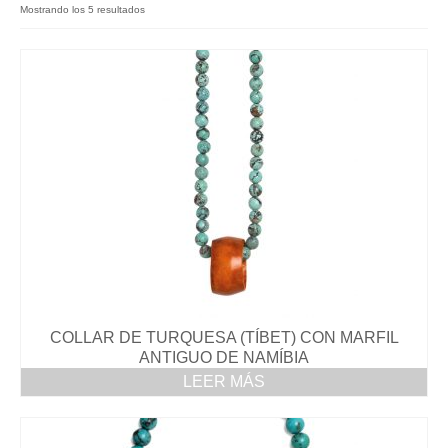
Colección Lenguaje
Mostrando los 5 resultados
Colección Elementos
Colección Morphe
Colección Trigramas
Colección Lianas
Colección Pistil
Pasión por Lapislázuli
Colección Espaguettis
COLLAR DE TURQUESA (TÍBET) CON MARFIL
Colección Astrum
ANTIGUO DE NAMÍBIA
Colección Un Nuevo Mundo
LEER MÁS
Colección Esferas