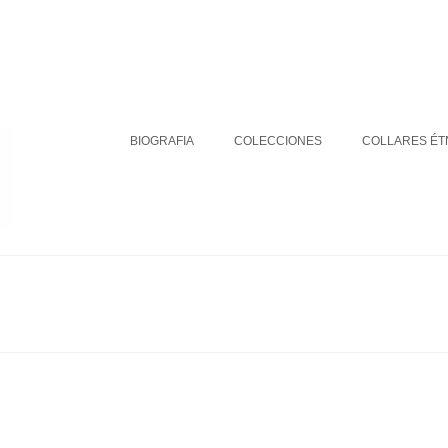
BIOGRAFIA
COLECCIONES
DÓNDE ESTAMOS
Su carrito
-
0
€
BIOGRAFIA
COLECCIONES
COLLARES ÉT